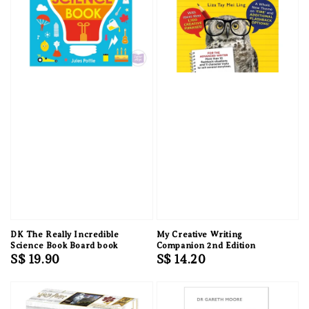
DK The Really Incredible
My Creative Writing
Science Book Board book
Companion 2nd Edition
Regular
S$ 19.90
Regular
S$ 14.20
price
price