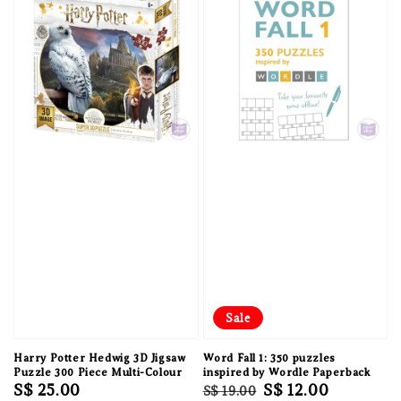
Sale
Harry Potter Hedwig 3D Jigsaw
Word Fall 1: 350 puzzles
Puzzle 300 Piece Multi-Colour
inspired by Wordle Paperback
Regular
S$ 25.00
Regular
Sale
S$ 12.00
S$ 19.00